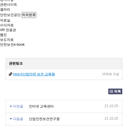
관련사이트
갤러리
안전보건공단
하위분류
자료실
서식자료
VR 전용관
웹진
보도자료
안전보건e-book
관련링크
http://산업안전 보건 교육원
1035회 연결
목록
21.10.25
이전글
인터넷 교육센터
21.10.25
다음글
산업안전보건연구원