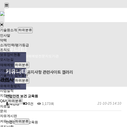
기술원소개
재해예방
사업실적
Q&A
커뮤니티
안전보
기술원소개
하위분류
인사말
약력
소개/인력/평가등급
커뮤니티
조직도
보유장비현황
고용노동부지정 재해예방전문지도기관
오시는길
재해예방
하위분류
커뮤니티
기술지도 업무
공지사항
관련사이트
갤러리
기술지도 업무절차
관련사이트
사업실적
하위분류
유해위험방지
사업실적
지정서
산업안전 보건 교육원
Q&A
하위분류
21-10-25 14:10
홍익안전
0건
1,173회
자료실
문의
자유게시판
커뮤니티
하위분류
산업안전 보건 교육원
공지사항