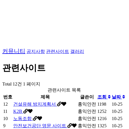
커뮤니티
공지사항
관련사이트
갤러리
관련사이트
Total 12건
1 페이지
관련사이트 목록
번호
제목
글쓴이
조회
날짜
12
건설유해 방지계획서
홍익안전
1198
10-25
11
K2B
홍익안전
1252
10-25
10
노동조합
홍익안전
1216
10-25
9
안전보건공단 영문 사이트
홍익안전
1325
10-25