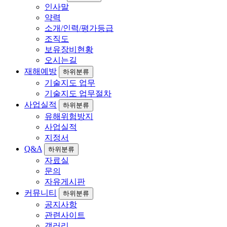
인사말
약력
소개/인력/평가등급
조직도
보유장비현황
오시는길
재해예방
하위분류
기술지도 업무
기술지도 업무절차
사업실적
하위분류
유해위험방지
사업실적
지정서
Q&A
하위분류
자료실
문의
자유게시판
커뮤니티
하위분류
공지사항
관련사이트
갤러리