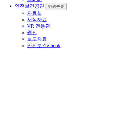
안전보건공단
하위분류
자료실
서식자료
VR 전용관
웹진
보도자료
안전보건e-book
커뮤니티
고용노동부지정 재해예방전문지도기관