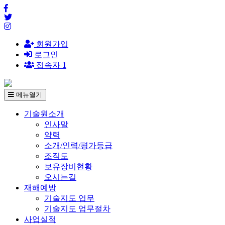
회원가입
로그인
접속자
1
메뉴열기
기술원소개
인사말
약력
소개/인력/평가등급
조직도
보유장비현황
오시는길
재해예방
기술지도 업무
기술지도 업무절차
사업실적