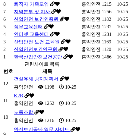
8
퇴직자 가족모임
홍익안전
1215
10-25
7
지역본부 및 지사
홍익안전
1256
10-25
6
산업안전 보건인증원
홍익안전
1182
10-25
5
직무교육센터
홍익안전
1232
10-25
4
인터넷 교육센터
홍익안전
1231
10-25
3
산업안전 보건 교육원
홍익안전
1169
10-25
2
산업안전보건연구원
홍익안전
1120
10-25
1
한국산업안전보건공단
홍익안전
1466
10-25
관련사이트 목록
번호
제목
건설유해 방지계획서
12
홍익안전
1198
10-25
K2B
11
홍익안전
1252
10-25
노동조합
10
홍익안전
1216
10-25
안전보건공단 영문 사이트
9