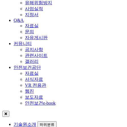
유해위험방지
사업실적
지정서
Q&A
자료실
문의
자유게시판
커뮤니티
공지사항
관련사이트
갤러리
안전보건공단
자료실
서식자료
VR 전용관
웹진
보도자료
안전보건e-book
기술원소개
하위분류